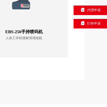
代理申请
打样申请
EBS-250手持喷码机
E
人体工学轻便耐用强续航
采用