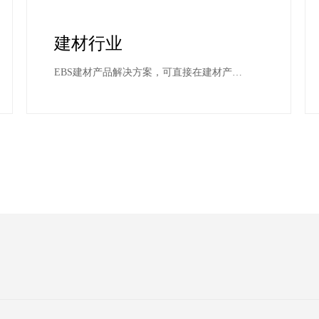
建材行业
EBS建材产品解决方案，可直接在建材产品
或其外包装进行标识以实现质量、物流追踪
和防伪：满足国家法律的规定和客户的标识
需求，防伪、树立品牌形象的以及提高发货
效率和准确率。