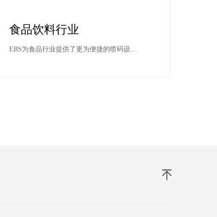
食品饮料行业
EBS为食品行业提供了更为便捷的喷码设
配，机身小巧、轻便，便于机器在生产线的
移动需求，可采取台式或挂式等方式嵌入到
生产线任意部位，喷头具有自动清洗功能，
采用节能省耗设计，比一般市场上机器节省
60%溶剂消耗，运营成本低廉，经济适用！